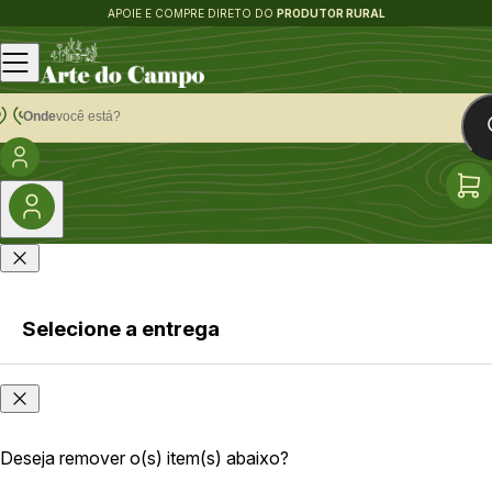
APOIE E COMPRE DIRETO DO
PRODUTOR RURAL
Onde
você está?
Selecione a entrega
Faça login
Onde
ou cadastre-
você
se
está?
Deseja remover o(s) item(s) abaixo?
As opções e