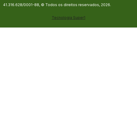
41.316.628/0001-88, © Todos os direitos reservados, 2026.
Tecnologia
Super1