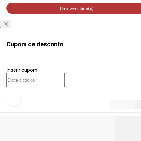
velocidade de
entrega podem
Remover item(s)
variar de acordo
com a região
Não sei meu CEP
Cupom de desconto
ENTRAR
Inserir cupom
CRIAR
CONTA
Esqueci minha senha
Acessar com senha
temporária