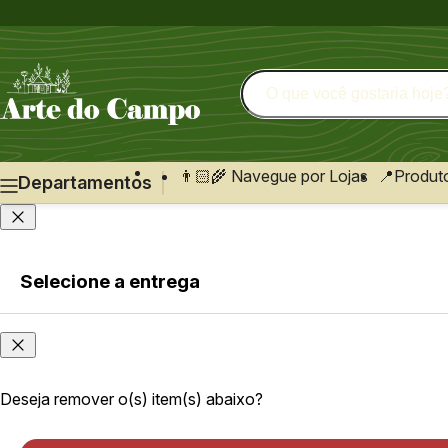
👨🏻‍🌾 Navegue por Lojas
📍Produt
Departamentos
Selecione a entrega
Faça login
ou cadastre-se
Onde
você
Faça login
está?
ou cadastre-se
Deseja remover o(s) item(s) abaixo?
As opções e
velocidade de