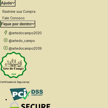
Ajuda
Rastreie sua Compra
Fale Conosco
Fique por dentro
@artedocampo2020
@artedo_campo
@artedocampo2039
Certificados & Segurança