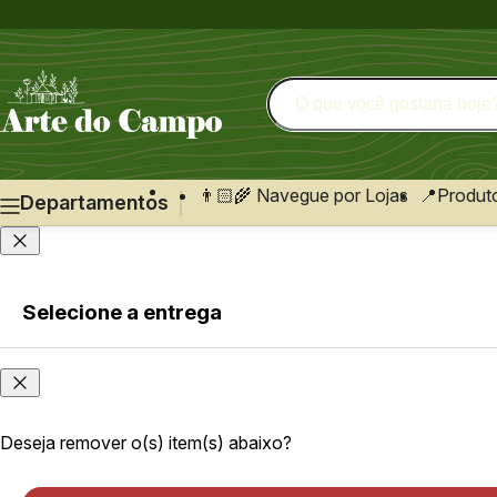
👨🏻‍🌾 Navegue por Lojas
📍Produt
Departamentos
Selecione a entrega
Faça login
ou cadastre-se
Onde
você
Faça login
está?
ou cadastre-se
Deseja remover o(s) item(s) abaixo?
As opções e
velocidade de