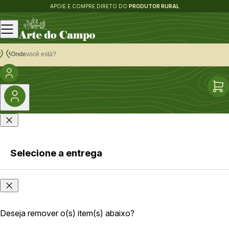
APOIE E COMPRE DIRETO DO
PRODUTOR RURAL
Onde
você está?
Selecione a entrega
Faça login
Onde
ou cadastre-
você
se
está?
Deseja remover o(s) item(s) abaixo?
As opções e