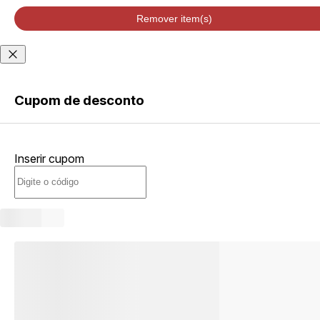
velocidade de
entrega podem
Remover item(s)
variar de acordo
com a região
Não sei meu CEP
Cupom de desconto
ENTRAR
Inserir cupom
CRIAR
CONTA
Esqueci minha senha
Acessar com senha
temporária