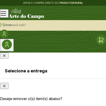
APOIE E COMPRE DIRETO DO
PRODUTOR RURAL
Onde
você está?
Selecione a entrega
Faça login
Onde
ou cadastre-
você
se
está?
Deseja remover o(s) item(s) abaixo?
As opções e