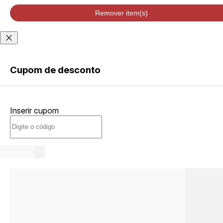
velocidade de
entrega podem
Remover item(s)
variar de acordo
com a região
Não sei meu CEP
Cupom de desconto
ENTRAR
Inserir cupom
CRIAR
CONTA
Esqueci minha senha
Acessar com senha
temporária