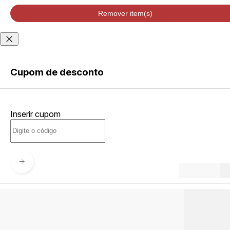
velocidade de
entrega podem
Remover item(s)
variar de acordo
com a região
Não sei meu CEP
Cupom de desconto
ENTRAR
Inserir cupom
CRIAR
CONTA
Esqueci minha senha
Acessar com senha
temporária