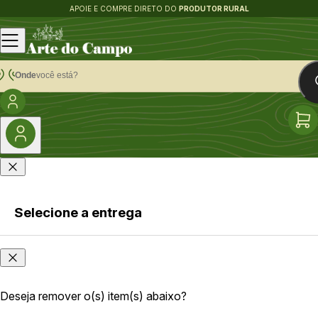
APOIE E COMPRE DIRETO DO
PRODUTOR RURAL
Onde
você está?
Selecione a entrega
Faça login
Onde
ou cadastre-
você
se
está?
Deseja remover o(s) item(s) abaixo?
As opções e