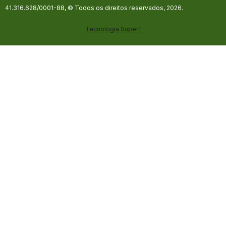
41.316.628/0001-88, © Todos os direitos reservados, 2026.
Tecnologia
Super1