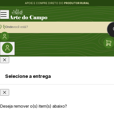
APOIE E COMPRE DIRETO DO
PRODUTOR RURAL
Onde
você está?
Selecione a entrega
Faça login
Onde
ou cadastre-
você
se
está?
Deseja remover o(s) item(s) abaixo?
As opções e