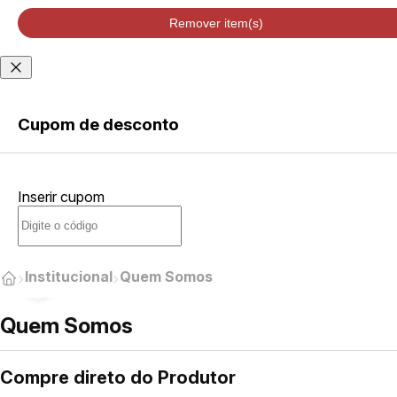
velocidade de
entrega podem
Remover item(s)
variar de acordo
com a região
Não sei meu CEP
Cupom de desconto
ENTRAR
Inserir cupom
CRIAR
CONTA
Esqueci minha senha
Institucional
Quem Somos
Acessar com senha
temporária
Quem Somos
Compre direto do
Produtor