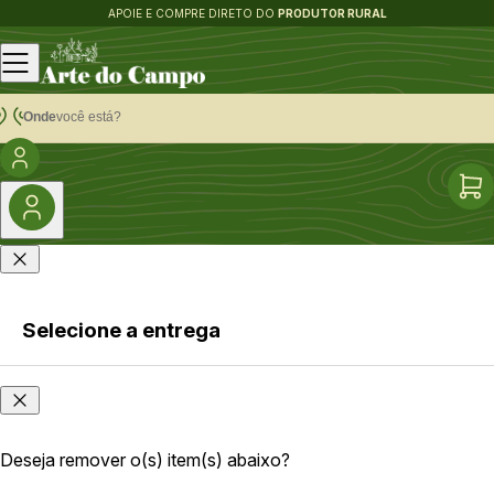
APOIE E COMPRE DIRETO DO
PRODUTOR RURAL
Onde
você está?
Selecione a entrega
Faça login
Onde
ou cadastre-
você
se
está?
Deseja remover o(s) item(s) abaixo?
As opções e