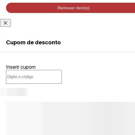
velocidade de
entrega podem
Remover item(s)
variar de acordo
com a região
Não sei meu CEP
Cupom de desconto
ENTRAR
Inserir cupom
CRIAR
CONTA
Esqueci minha senha
Acessar com senha
temporária