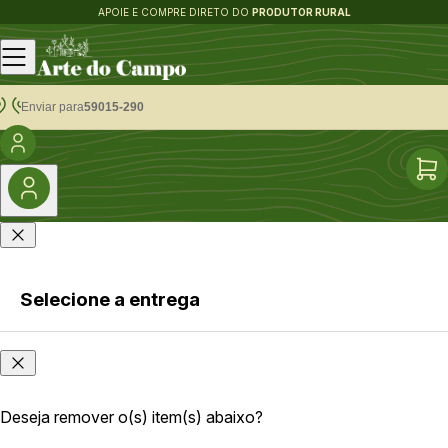
APOIE E COMPRE DIRETO DO
PRODUTOR RURAL
Enviar para
59015-290
Selecione a entrega
Faça login
Onde
ou cadastre-
você
se
está?
Deseja remover o(s) item(s) abaixo?
As opções e