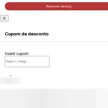
velocidade de
entrega podem
Remover item(s)
variar de acordo
com a região
Não sei meu CEP
Cupom de desconto
ENTRAR
Inserir cupom
CRIAR
CONTA
Esqueci minha senha
Acessar com senha
temporária