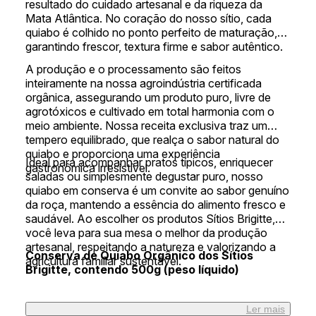
resultado do cuidado artesanal e da riqueza da
Mata Atlântica. No coração do nosso sítio, cada
quiabo é colhido no ponto perfeito de maturação,
garantindo frescor, textura firme e sabor autêntico.
A produção e o processamento são feitos
inteiramente na nossa agroindústria certificada
orgânica, assegurando um produto puro, livre de
agrotóxicos e cultivado em total harmonia com o
meio ambiente. Nossa receita exclusiva traz um
tempero equilibrado, que realça o sabor natural do
quiabo e proporciona uma experiência
Ideal para acompanhar pratos típicos, enriquecer
gastronômica irresistível.
saladas ou simplesmente degustar puro, nosso
quiabo em conserva é um convite ao sabor genuíno
da roça, mantendo a essência do alimento fresco e
saudável. Ao escolher os produtos Sítios Brigitte,
você leva para sua mesa o melhor da produção
artesanal, respeitando a natureza e valorizando a
Conserva de Quiabo Orgânico dos Sítios
agricultura familiar sustentável.
Brigitte, contendo 500g (peso líquido)
Ler mais