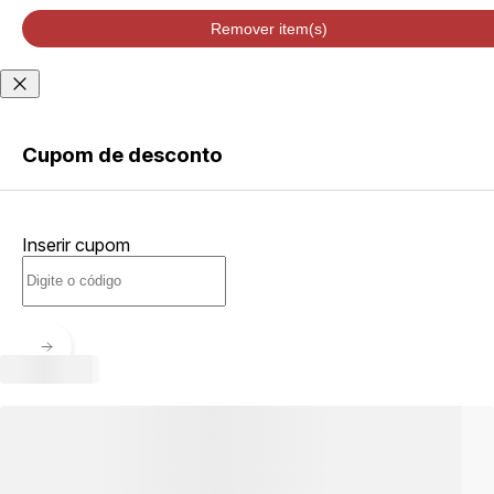
velocidade de
entrega podem
Remover item(s)
variar de acordo
com a região
Não sei meu CEP
Cupom de desconto
ENTRAR
Inserir cupom
CRIAR
CONTA
Esqueci minha senha
Acessar com senha
temporária