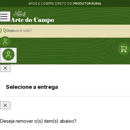
APOIE E COMPRE DIRETO DO
PRODUTOR RURAL
Onde
você está?
Selecione a entrega
Faça login
Onde
ou cadastre-
você
se
está?
Deseja remover o(s) item(s) abaixo?
As opções e