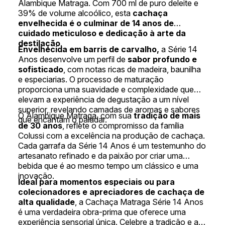
Alambique Matraga. Com 700 ml de puro deleite e
39% de volume alcoólico, esta
cachaça
envelhecida é o culminar de 14 anos de
cuidado meticuloso e dedicação à arte da
destilação
.
Envelhecida em barris de carvalho,
a Série 14
Anos desenvolve um perfil de
sabor profundo e
sofisticado
, com notas ricas de madeira, baunilha
e especiarias. O processo de maturação
proporciona uma suavidade e complexidade que
elevam a experiência de degustação a um nível
superior, revelando camadas de aromas e sabores
O Alambique Matraga, com sua
tradição de mais
que encantam o paladar.
de 30 anos
, reflete o compromisso da família
Colussi com a excelência na produção de cachaça.
Cada garrafa da Série 14 Anos é um testemunho do
artesanato refinado e da paixão por criar uma
bebida que é ao mesmo tempo um clássico e uma
inovação.
Ideal para momentos especiais ou para
colecionadores e apreciadores de cachaça de
alta qualidade
, a Cachaça Matraga Série 14 Anos
é uma verdadeira obra-prima que oferece uma
experiência sensorial única. Celebre a tradição e a