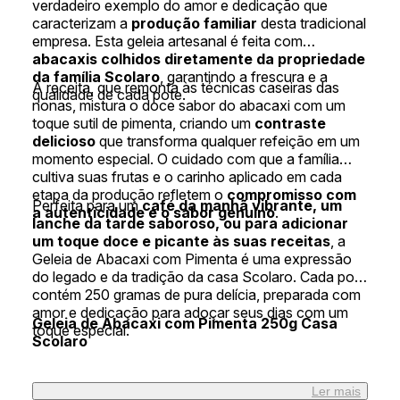
verdadeiro exemplo do amor e dedicação que
caracterizam a
produção familiar
desta tradicional
empresa. Esta geleia artesanal é feita com
abacaxis colhidos diretamente da propriedade
da família Scolaro
, garantindo a frescura e a
A receita, que remonta às técnicas caseiras das
qualidade de cada pote.
nonas, mistura o doce sabor do abacaxi com um
toque sutil de pimenta, criando um
contraste
delicioso
que transforma qualquer refeição em um
momento especial. O cuidado com que a família
cultiva suas frutas e o carinho aplicado em cada
etapa da produção refletem o
compromisso com
Perfeita para um
café da manhã vibrante, um
a autenticidade e o sabor genuíno
.
lanche da tarde saboroso, ou para adicionar
um toque doce e picante às suas receitas
, a
Geleia de Abacaxi com Pimenta é uma expressão
do legado e da tradição da casa Scolaro. Cada pote
contém 250 gramas de pura delícia, preparada com
amor e dedicação para adoçar seus dias com um
Geleia de Abacaxi com Pimenta 250g Casa
toque especial.
Scolaro
Ler mais