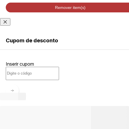
velocidade de
entrega podem
Remover item(s)
variar de acordo
com a região
Não sei meu CEP
Cupom de desconto
ENTRAR
Inserir cupom
CRIAR
CONTA
Esqueci minha senha
Acessar com senha
temporária