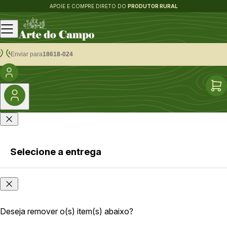
APOIE E COMPRE DIRETO DO
PRODUTOR RURAL
Enviar para
18618-024
Selecione a entrega
Faça login
Onde
ou cadastre-
você
se
está?
Deseja remover o(s) item(s) abaixo?
As opções e