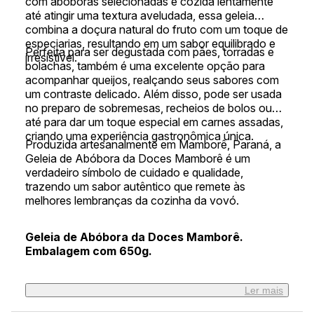
com abóboras selecionadas e cozida lentamente
até atingir uma textura aveludada, essa geleia
combina a doçura natural do fruto com um toque de
especiarias, resultando em um sabor equilibrado e
Perfeita para ser degustada com pães, torradas e
irresistível.
bolachas, também é uma excelente opção para
acompanhar queijos, realçando seus sabores com
um contraste delicado. Além disso, pode ser usada
no preparo de sobremesas, recheios de bolos ou
até para dar um toque especial em carnes assadas,
criando uma experiência gastronômica única.
Produzida artesanalmente em Mamborê, Paraná, a
Geleia de Abóbora da Doces Mamborê é um
verdadeiro símbolo de cuidado e qualidade,
trazendo um sabor autêntico que remete às
melhores lembranças da cozinha da vovó.
Geleia de Abóbora da Doces Mamborê.
Embalagem com 650g.
Ler mais