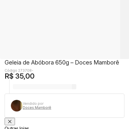
Geleia de Abóbora 650g – Doces Mamborê
Código 273708-
R$ 35,00
Vendido por
Doces Mamborê
Outras lojas