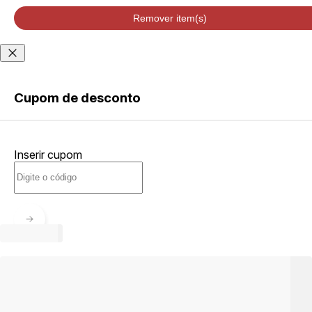
velocidade de
entrega podem
Remover item(s)
variar de acordo
com a região
Não sei meu CEP
Cupom de desconto
ENTRAR
Inserir cupom
CRIAR
CONTA
Esqueci minha senha
Acessar com senha
temporária