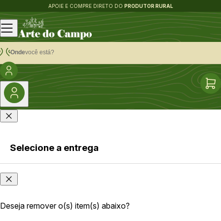
APOIE E COMPRE DIRETO DO
PRODUTOR RURAL
Onde
você está?
Selecione a entrega
Faça login
Onde
ou cadastre-
você
se
está?
Deseja remover o(s) item(s) abaixo?
As opções e