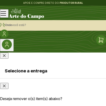
APOIE E COMPRE DIRETO DO
PRODUTOR RURAL
Onde
você está?
Selecione a entrega
Faça login
Onde
ou cadastre-
você
se
está?
Deseja remover o(s) item(s) abaixo?
As opções e