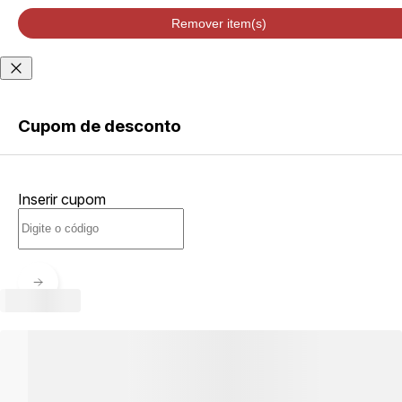
velocidade de
entrega podem
Remover item(s)
variar de acordo
com a região
Não sei meu CEP
Cupom de desconto
ENTRAR
Inserir cupom
CRIAR
CONTA
Esqueci minha senha
Acessar com senha
temporária